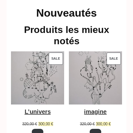
Nouveautés
Produits les mieux
notés
PRODUCT
PRODUC
SALE
SALE
ON
ON
SALE
SALE
L’univers
imagine
Original
Current
Original
Current
320,00
€
300,00
€
320,00
€
300,00
€