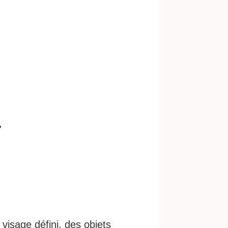
r
visage défini, des objets