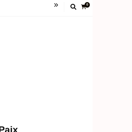
0
 Paix